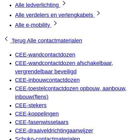
Alle ledverlichting
Alle verdelers en verlengkabels
Alle e-mobility
Terug
Alle contactmaterialen
CEE-wandcontactdozen
CEE-wandcontactdozen afschakelbaar,
vergrendelbaar beveiligd
CEE-inbouwcontactdozen
CEE-toestelcontactdozen opbouw, aanbouw,
inbouw(flens)
CEE-stekers
CEE-koppelingen
CEE-fasenwisselaars
CEE-draaiveldrichtingaanwijzer
Schuko-contactmaterialen