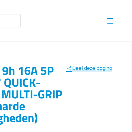
te results are available use up and down arrows to revie
 9h 16A 5P
Deel deze pagina
7 QUICK-
MULTI-GRIP
aarde
gheden)