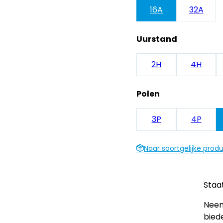
16A
32A
Uurstand
2H
4H
Polen
3P
4P
Naar soortgelijke prod
Staat
Neem
bied