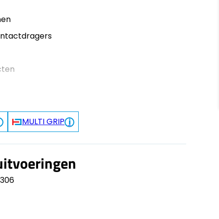
men
ontactdragers
cten
MULTI GRIP
uitvoeringen
1306