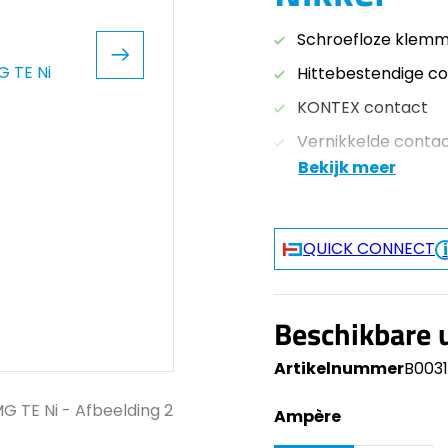
Schroefloze klem
Hittebestendige c
KONTEX contact
Vernikkelde conta
Bekijk meer
QUICK CONNECT
Beschikbare 
Artikelnummer
B003
Ampère