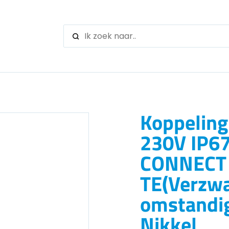
When autocomple
Koppeling
230V IP6
CONNECT 
TE(Verzw
omstandi
Nikkel