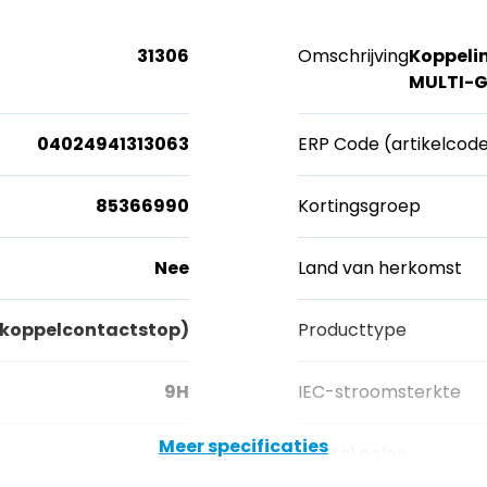
31306
Omschrijving
Koppeli
MULTI-G
04024941313063
ERP Code (artikelcod
85366990
Kortingsgroep
Nee
Land van herkomst
(koppelcontactstop)
Producttype
9H
IEC-stroomsterkte
Meer specificaties
16A
Aantal polen