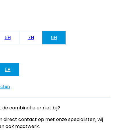
6H
7H
9H
5P
ucten
 de combinatie er niet bij?
 direct contact op met onze specialisten, wij
en ook maatwerk.