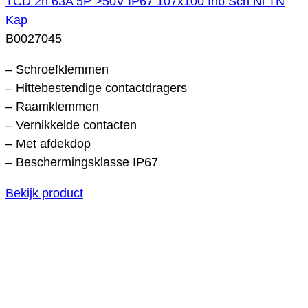
TCD 2h 63A 5P >50V IP67 107x100 Inb Sch Ni TN
Kap
B0027045
– Schroefklemmen
– Hittebestendige contactdragers
– Raamklemmen
– Vernikkelde contacten
– Met afdekdop
– Beschermingsklasse IP67
Bekijk product