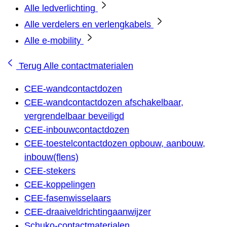
Alle ledverlichting
Alle verdelers en verlengkabels
Alle e-mobility
Terug
Alle contactmaterialen
CEE-wandcontactdozen
CEE-wandcontactdozen afschakelbaar,
vergrendelbaar beveiligd
CEE-inbouwcontactdozen
CEE-toestelcontactdozen opbouw, aanbouw,
inbouw(flens)
CEE-stekers
CEE-koppelingen
CEE-fasenwisselaars
CEE-draaiveldrichtingaanwijzer
Schuko-contactmaterialen