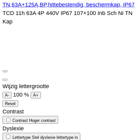
TN,63A+125A,BP,hittebestendig, beschermkap, IP67
TCD 11h 63A 4P 440V IP67 107×100 Inb Sch Ni TN
Kap
Wijzig lettergrootte
100
%
A-
A+
Reset
Contrast
Contrast
Hoger contrast
Dyslexie
Lettertype
Stel dyslexie lettertype in