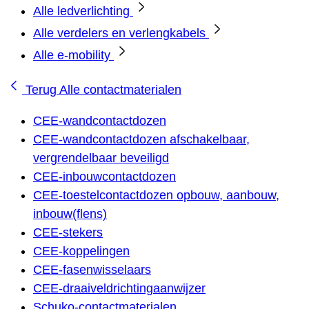
Alle ledverlichting
Alle verdelers en verlengkabels
Alle e-mobility
Terug
Alle contactmaterialen
CEE-wandcontactdozen
CEE-wandcontactdozen afschakelbaar,
vergrendelbaar beveiligd
CEE-inbouwcontactdozen
CEE-toestelcontactdozen opbouw, aanbouw,
inbouw(flens)
CEE-stekers
CEE-koppelingen
CEE-fasenwisselaars
CEE-draaiveldrichtingaanwijzer
Schuko-contactmaterialen