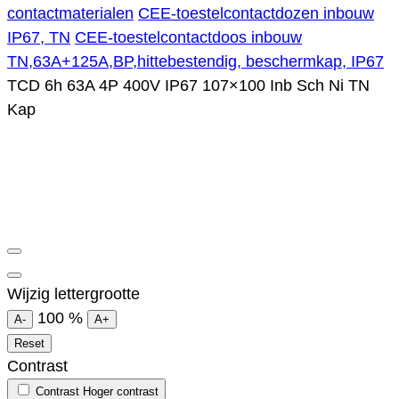
contactmaterialen
CEE-toestelcontactdozen inbouw
IP67, TN
CEE-toestelcontactdoos inbouw
TN,63A+125A,BP,hittebestendig, beschermkap, IP67
TCD 6h 63A 4P 400V IP67 107×100 Inb Sch Ni TN
Kap
Wijzig lettergrootte
100
%
A-
A+
Reset
Contrast
Contrast
Hoger contrast