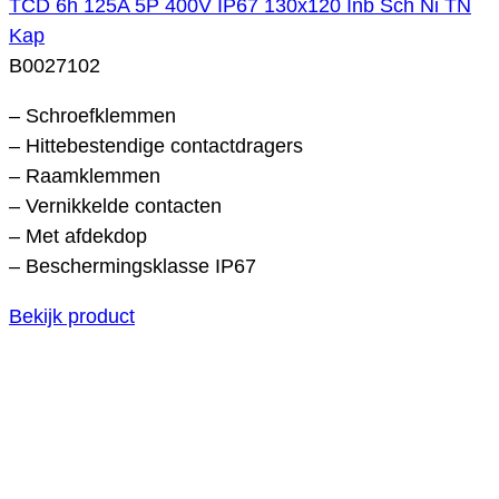
TCD 6h 125A 5P 400V IP67 130x120 Inb Sch Ni TN
Kap
B0027102
– Schroefklemmen
– Hittebestendige contactdragers
– Raamklemmen
– Vernikkelde contacten
– Met afdekdop
– Beschermingsklasse IP67
Bekijk product