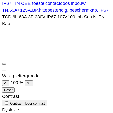
IP67, TN
CEE-toestelcontactdoos inbouw
TN,63A+125A,BP,hittebestendig, beschermkap, IP67
TCD 6h 63A 3P 230V IP67 107×100 Inb Sch Ni TN
Kap
Wijzig lettergrootte
100
%
A-
A+
Reset
Contrast
Contrast
Hoger contrast
Dyslexie