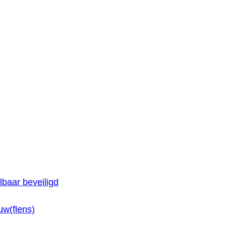
baar beveiligd
w(flens)