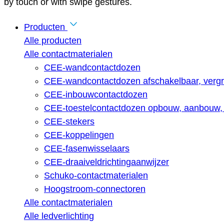
by touch or with swipe gestures.
Producten
Alle producten
Alle contactmaterialen
CEE-wandcontactdozen
CEE-wandcontactdozen afschakelbaar, vergr
CEE-inbouwcontactdozen
CEE-toestelcontactdozen opbouw, aanbouw, 
CEE-stekers
CEE-koppelingen
CEE-fasenwisselaars
CEE-draaiveldrichtingaanwijzer
Schuko-contactmaterialen
Hoogstroom-connectoren
Alle contactmaterialen
Alle ledverlichting