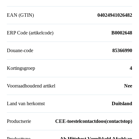
EAN (GTIN)
04024941026482
ERP Code (artikelcode)
B0002648
Douane-code
85366990
Kortingsgroep
4
Voorraadhoudend artikel
Nee
Land van herkomst
Duitsland
Productserie
CEE-toestelcontactdoos(contactstop)
Producttype
Ab Hittebest Vernikkeld Afschkap