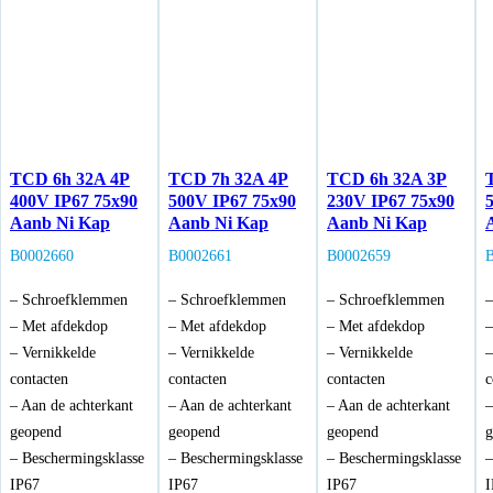
TCD 6h 32A 4P
TCD 7h 32A 4P
TCD 6h 32A 3P
400V IP67 75x90
500V IP67 75x90
230V IP67 75x90
Aanb Ni Kap
Aanb Ni Kap
Aanb Ni Kap
B0002660
B0002661
B0002659
– Schroefklemmen
– Schroefklemmen
– Schroefklemmen
–
– Met afdekdop
– Met afdekdop
– Met afdekdop
–
– Vernikkelde
– Vernikkelde
– Vernikkelde
–
contacten
contacten
contacten
c
– Aan de achterkant
– Aan de achterkant
– Aan de achterkant
–
geopend
geopend
geopend
g
– Beschermingsklasse
– Beschermingsklasse
– Beschermingsklasse
–
IP67
IP67
IP67
I