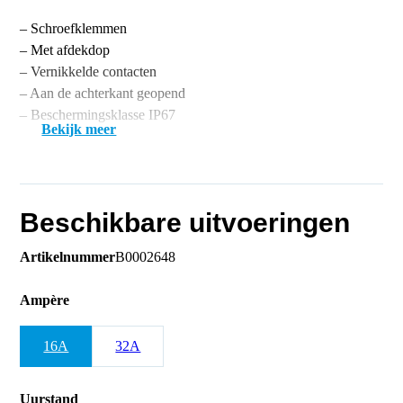
– Schroefklemmen
– Met afdekdop
– Vernikkelde contacten
– Aan de achterkant geopend
– Beschermingsklasse IP67
Bekijk meer
Beschikbare uitvoeringen
Artikelnummer
B0002648
Ampère
16A
32A
Uurstand