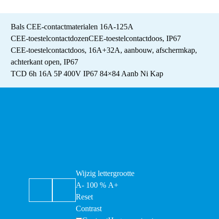
Bals CEE-contactmaterialen 16A-125A
CEE-toestelcontactdozen
CEE-toestelcontactdoos, IP67
CEE-toestelcontactdoos, 16A+32A, aanbouw, afschermkap,
achterkant open, IP67
TCD 6h 16A 5P 400V IP67 84×84 Aanb Ni Kap
Wijzig lettergrootte
A-
100
%
A+
Reset
Contrast