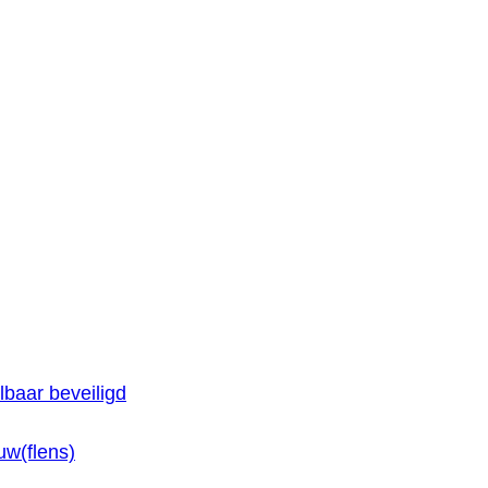
baar beveiligd
w(flens)