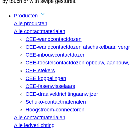
by touch or with swipe gestures.
Producten
Alle producten
Alle contactmaterialen
CEE-wandcontactdozen
CEE-wandcontactdozen afschakelbaar, vergr
CEE-inbouwcontactdozen
CEE-toestelcontactdozen opbouw, aanbouw, 
CEE-stekers
CEE-koppelingen
CEE-fasenwisselaars
CEE-draaiveldrichtingaanwijzer
Schuko-contactmaterialen
Hoogstroom-connectoren
Alle contactmaterialen
Alle ledverlichting