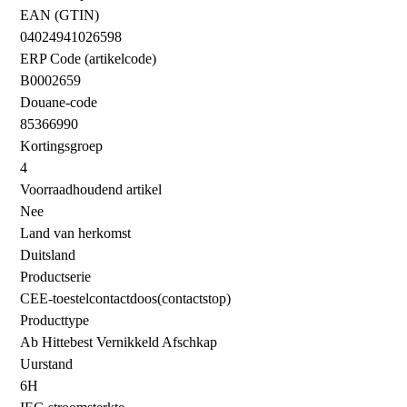
EAN (GTIN)
04024941026598
ERP Code (artikelcode)
B0002659
Douane-code
85366990
Kortingsgroep
4
Voorraadhoudend artikel
Nee
Land van herkomst
Duitsland
Productserie
CEE-toestelcontactdoos(contactstop)
Producttype
Ab Hittebest Vernikkeld Afschkap
Uurstand
6H