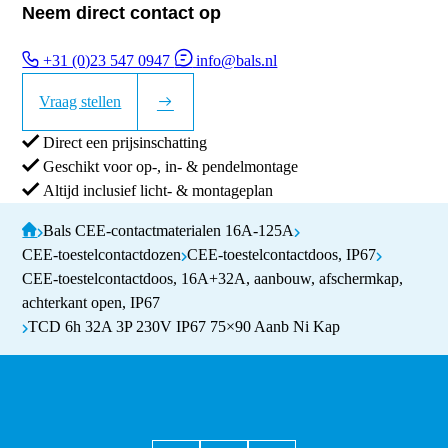
Neem direct contact op
+31 (0)23 547 0947
info@bals.nl
Vraag stellen
Direct een prijsinschatting
Geschikt voor op-, in- & pendelmontage
Altijd inclusief licht- & montageplan
Bals CEE-contactmaterialen 16A-125A
CEE-toestelcontactdozen
CEE-toestelcontactdoos, IP67
CEE-toestelcontactdoos, 16A+32A, aanbouw, afschermkap,
achterkant open, IP67
TCD 6h 32A 3P 230V IP67 75×90 Aanb Ni Kap