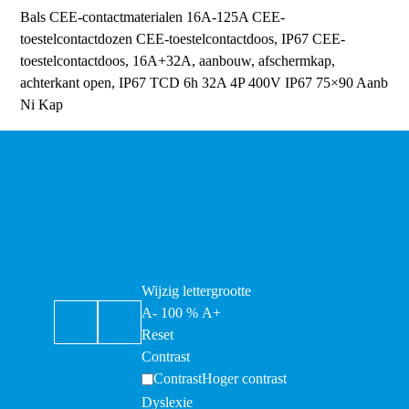
Bals CEE-contactmaterialen 16A-125A
CEE-
toestelcontactdozen
CEE-toestelcontactdoos, IP67
CEE-
toestelcontactdoos, 16A+32A, aanbouw, afschermkap,
achterkant open, IP67
TCD 6h 32A 4P 400V IP67 75×90 Aanb
Ni Kap
Wijzig lettergrootte
A-
100
%
A+
Reset
Contrast
Contrast
Hoger contrast
Dyslexie