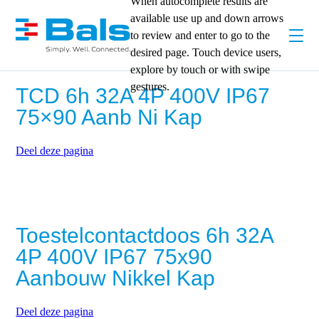
When autocomplete results are
available use up and down arrows
to review and enter to go to the
desired page. Touch device users,
explore by touch or with swipe
gestures.
TCD 6h 32A 4P 400V IP67
75×90 Aanb Ni Kap
Deel deze pagina
Toestelcontactdoos 6h 32A
4P 400V IP67 75x90
Aanbouw Nikkel Kap
Deel deze pagina